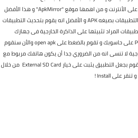
فيمكنك تحميل ملفات الAPK على مواقع كثيرة على الأنترنت و من اهمها موقع "ApkMirror" و هذا الأفضل
بالنسبة لى حيث ان هذا الموقع يقوم برفع جميع التطبيقات بصيغه APK و الأفضل انه يقوم بتحديث التطبيقات
يل التطبيقات المراد تثبيتها على الذاكرة الخارجية فى جهازك
الأندرويد الأن ستقوم بفتح برنامج Pure APK Install على حاسوبك و تقوم بالضغط على open apk والأن سنقوم
خارجية لا تنسى انه من الضروري جدا أن يكون هاتفك مربوط مع
حاسوبك الخاص بك عن طريق كيبل Usb و الأن سنقوم بجعل التطبيق يثبت على خيار External SD Card من خلال