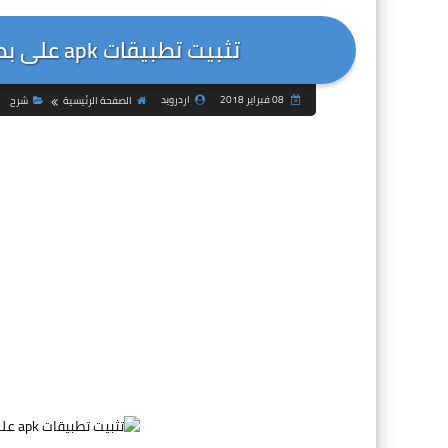
تثبيت تطبيقات apk على بطاقة ذاكرة خارجية SD Card بدون روت
08 فبراير 2018
اردرويد
الصفحة الرئيسية
شرح