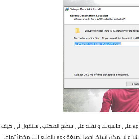
الأن يجب عليك ان تقوم بتحميل التطبيق بصيغة apk على حاسوبك و نقله على سطح المكتب ، ستقول لي كيف
ذلك فتطبيقات بلاي ستور يتم تحميلها بشكل مباشر و لا يمكن إستخراجها بصيغة apk بالطبع انت مخطأ تماما