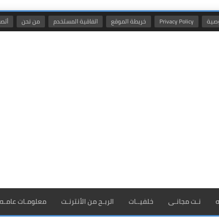
صية
Privacy Policy
خريطة الموقع
اتفاقية المستخدم
من نحن
أتصل
ه
نـت مجانـى
خلفيــات
الربـح من الأنترنـت
معلومـات عامـه