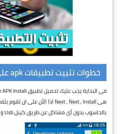
خطوات تثبيت تطبيقات apk على الذاكرة الخارجية
بالحاسوب بدون أى مشاكل عن طريق كيبل Usb و هذه الخطوة ضرورية جدا و لا مفر منها.