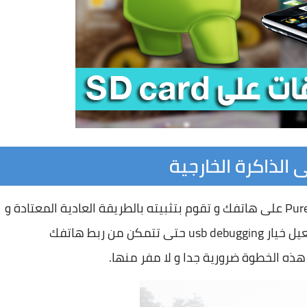
فى البداية يجب عليك تحميل تطبيق Pure APK Install على هاتفك و تقوم بتثبيته بالطريقة العادية المعتادة و
هى Next , Next , Install اذا الأن على ان تقوم بتفعيل خيار usb debugging حتى تتمكن من ربط هاتفك