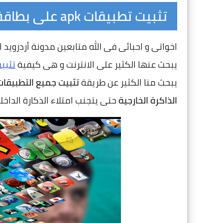
تثبيت تطبيقات apk على بطاقة ذاكرة خارجية SD Card بدون روت
اخواتى و احبائى فى الله متابعين مدونة أردروي
يبحث عنها الكثير على الانترنت و هى كيفية
تثبيت تطبيقات pk
يبحث منا الكثير عن طريقة
تثبيت جميع التطبيقات
الذاكرة الخارجية
حتى يتجنب امتلاء الذكارة الداخ