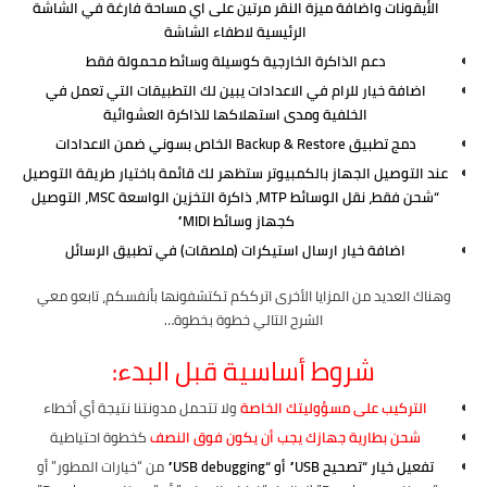
الأيقونات واضافة ميزة النقر مرتين على اي مساحة فارغة في الشاشة
الرئيسية لاطفاء الشاشة
دعم الذاكرة الخارجية كوسيلة وسائط محمولة فقط
اضافة خيار للرام في الاعدادات يبين لك التطبيقات التي تعمل في
الخلفية ومدى استهلاكها للذاكرة العشوائية
دمج تطبيق Backup & Restore الخاص بسوني ضمن الاعدادات
عند التوصيل الجهاز بالكمبيوتر ستظهر لك قائمة باختيار طريقة التوصيل
“شحن فقط، نقل الوسائط MTP، ذاكرة التخزين الواسعة MSC، التوصيل
كجهاز وسائط MIDI”
اضافة خيار ارسال استيكرات (ملصقات) في تطبيق الرسائل
وهناك العديد من المزايا الأخرى اترككم تكتشفونها بأنفسكم، تابعو معي
الشرح التالي خطوة بخطوة…
شروط أساسية قبل البدء:
التركيب على مسؤوليتك الخاصة
ولا تتحمل مدونتنا نتيجة أي أخطاء
شحن بطارية جهازك يجب أن يكون فوق النصف
كخطوة احتياطية
تفعيل خيار “تصحيح USB” أو “USB debugging”
من “خيارات المطور” أو