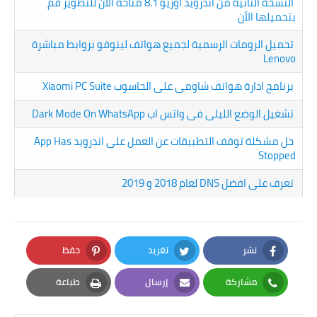
النسخة الثانية من اندرويد اوريو 8.1 متاحة الأن للتطوير قم
بتحميلها الأن
تحميل الرومات الرسمية لجميع هواتف لينوفو بروابط مباشرة
Lenovo
برنامج ادارة هواتف شاومى على الحاسوب Xiaomi PC Suite
تشغيل الوضع الليلى فى واتس اب Dark Mode On WhatsApp
حل مشكلة توقف التطبيقات عن العمل على اندرويد App Has
Stopped
تعرف على افضل DNS لعام 2018 و 2019
نشر
تغريد
حفظ
Pinterest
Twitter
Facebook
مشاركة
إرسال
طباعة
Print
Email
Whatsapp