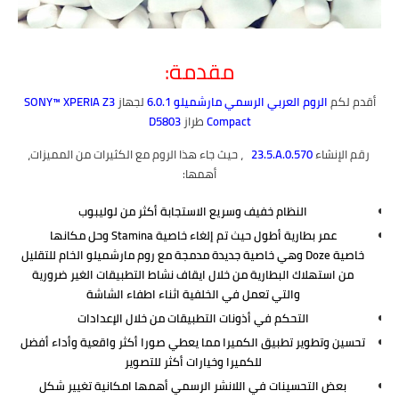
مقدمة:
أقدم لكم
الروم العربي الرسمي مارشميلو 6.0.1
لجهاز
SONY™ XPERIA Z3
Compact
طراز
D5803
رقم الإنشاء
23.5.A.0.570
x
، حيث جاء هذا الروم مع الكثيرات من المميزات،
أهمها:
النظام خفيف وسريع الاستجابة أكثر من لوليبوب
عمر بطارية أطول حيث تم إلغاء خاصية Stamina وحل مكانها
خاصية Doze وهي خاصية جديدة مدمجة مع روم مارشميلو الخام للتقليل
من استهلاك البطارية من خلال ايقاف نشاط التطبيقات الغير ضرورية
والتي تعمل في الخلفية اثناء اطفاء الشاشة
التحكم في أذونات التطبيقات من خلال الإعدادات
تحسين وتطوير تطبيق الكميرا مما يعطي صورا أكثر واقعية وأداء أفضل
للكميرا وخيارات أكثر للتصوير
بعض التحسينات في اللانشر الرسمي أهمها امكانية تغيير شكل