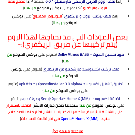
رابط
ملف الروم العربي الرسمي مارشميلو 6.0.1
بصيغة
ZIP
[
مدمج معه
الروت والركفري
](متوفر على
بوكس الموقع
من هنا
)
رابط
ملف تركيب الروت والريكفري
[
للبوتلودر المفتوح
] على
بوكس
الموقع
(
من هنا
)
بعض المودات التي قد تحتاجها لهذا الروم
(يتم تركيبها عن طريق الريكفري):-
مود تحسين الصوت + Dolby Atmos BASS
(متوفر على
بوكس الموقع
من
هنا
)
ملف تركيب اكسبوسيد مارشميلو من الريكفري
(متوفر على
بوكس
الموقع
من هنا
)
تطبيق تشغيل اكسبوسد XposedInstaller 3.0 alpha4 بصيغة apk
(متوفر
على
بوكس الموقع
من هنا
)
اضافة اكسبوسد Serajr Xperia™ Home X (MM)
x
بصيغة apk
(متوفر
على
بوكس الموقع
من هنا
)
ستجدها ضمن خيارات الانشر (
اضغط باستمرار
على الشاشة الرئيسية، ستظهر لك خيارات اللانشر، اختار منها الاعدادات،
ستجد
x
Xperia™ Home X (MM)
في آخر قائمة الاعدادات
)
ملاحظة مهمة جداً: