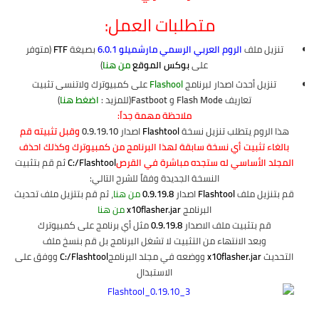
متطلبات العمل:
تنزيل ملف
الروم العربي الرسمي مارشميلو 6.0.1
بصيغة
FTF
(متوفر
على
بوكس الموقع
من هنا
)
تنزيل أحدث اصدار لبرنامج
Flashool
على كمبيوترك ولاتنسى تثبيت
تعاريف
Flash Mode
و
Fastboot
(للمزيد :
اضغط هنا
)
ملاحظة مهمة جداً:
هذا الروم يتطلب تنزيل نسخة
Flashtool
اصدار
0.9.19.10
وقبل تثبيته قم
بالغاء تثبيت أي نسخة سابقة لهذا البرنامج من كمبيوترك وكذلك احذف
المجلد الأساسي له ستجده مباشرة في القرص
C:/Flashtool
ثم قم بتثبيت
النسخة الجديدة وفقاً للشرح التالي:
قم بتنزيل ملف
Flashtool
اصدار
0.9.19.8
من هنا
، ثم قم بتتزيل ملف تحديث
البرنامج
x10flasher.jar
من هنا
قم بتثبيت ملف الاصدار
0.9.19.8
مثل أي برنامج على كمبيوترك
وبعد الانتهاء من التثبيت لا تشغل البرنامج بل قم بنسخ ملف
التحديث
x10flasher.jar
ووضعه في مجلد البرنامج
C:/Flashtool
ووفق على
الاستبدال