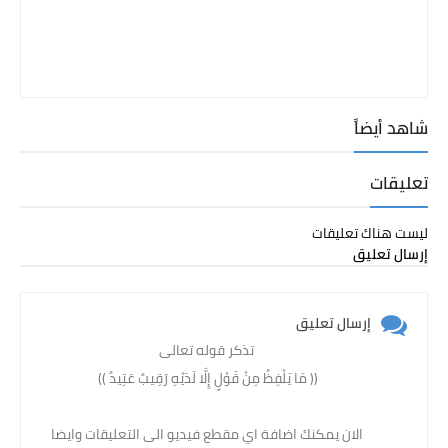
شاهد أيضاً
تعليقات
ليست هناك تعليقات
إرسال تعليق
إرسال تعليق
تذكر قوله تعالى
(( مَا يَلْفِظُ مِنْ قَوْلٍ إِلَّا لَدَيْهِ رَقِيبٌ عَتِيدٌ )) ‏
الان يمكنك اضافة اي مقطع فيديو الى التعليقات وايضا