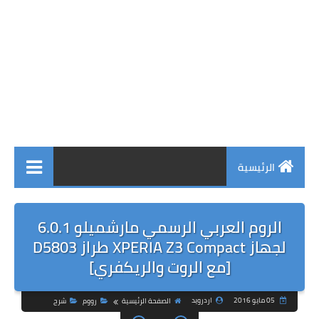
الرئيسية
الروم العربي الرسمي مارشميلو 6.0.1
لجهاز XPERIA Z3 Compact طراز D5803
[مع الروت والريكفري]
05 مايو 2016
اردرويد
الصفحة الرئيسية
رووم
شرح