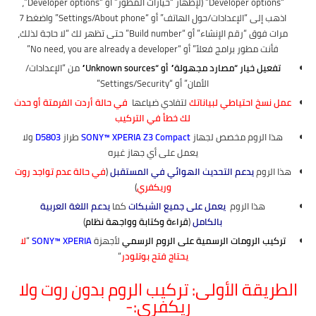
“Developer options” (لإظهار “خيارات المطور” أو “Developer options”،
اذهب إلى “الإعدادات/حول الهاتف” أو “Settings/About phone” واضغط 7
مرات فوق “رقم الإنشاء” أو “Build number” حتى تظهر لك “لا حاجة لذلك،
فأنت مطور برامج فعلاً” أو “No need, you are already a developer”
تفعيل خيار “مصارد مجهولة” أو “Unknown sources”
من “الإعدادات/
الأمان” أو “Settings/Security”
عمل نسخ احتياطي لبياناتك
لتفادي ضياعها
في حالة أردت الفرمتة أو حدث
لك خطأ في التركيب
هذا الروم مخصص لجهاز
SONY™ XPERIA Z3 Compact
طراز
D5803
ولا
يعمل على أي جهاز غيره
هذا الروم
يدعم التحديث الهوائي في المستقبل
(
في حالة عدم تواجد روت
وريكفري
)
هذا الروم
يعمل على جميع الشبكات
كما
يدعم اللغة العربية
بالكامل
(
قراءة وكتابة وواجهة نظام
)
تركيب الرومات الرسمية على الروم الرسمي
لأجهزة
SONY™ XPERIA
“
لا
يحتاج فتح بوتلودر
“
الطريقة الأولى: تركيب الروم بدون روت ولا
ريكفري:-