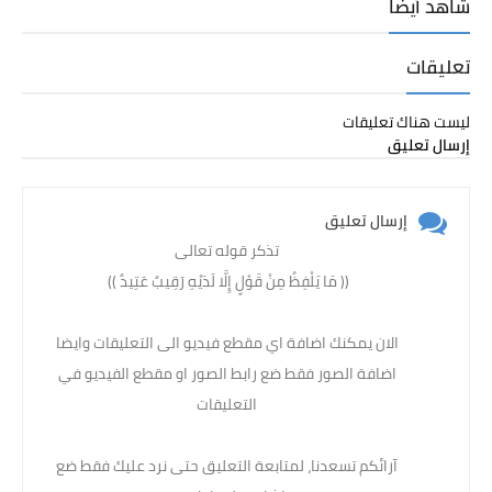
شاهد أيضاً
تعليقات
ليست هناك تعليقات
إرسال تعليق
إرسال تعليق
تذكر قوله تعالى
(( مَا يَلْفِظُ مِنْ قَوْلٍ إِلَّا لَدَيْهِ رَقِيبٌ عَتِيدٌ )) ‏
الان يمكنك اضافة اي مقطع فيديو الى التعليقات وايضا
اضافة الصور فقط ضع رابط الصور او مقطع الفيديو في
التعليقات
آرائكم تسعدنا، لمتابعة التعليق حتى نرد عليك فقط ضع