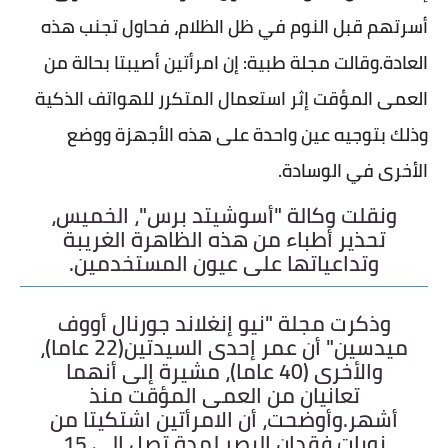
أسرتهم قبل النوم في ظل الظلام، فحاول تجنب هذه
العادة.
وقالت مجلة طبية: إن امرأتين أصيبتا بحالة من
العمى المؤقت إثر استعمال المتكرر للهواتف الذكية
وذلك بتوجيه عين واحدة على هذه الأجهزة ووضع
الأخرى في الوسادة.
ونقلت وكالة "أسوشيتد برس"، الخميس،
تحذير أطباء من هذه الظاهرة الغريبة
وتداعياتها على عيون المستخدمين.
وذكرت مجلة "نيو إنغلاند جورنال أووف
ميدسين" أن عمر إحدى السيدتين(22 عاما)،
والأخرى (40 عاما)، مشيرة إلى أنهما
تعانيان من العمى المؤقت منذ
أشهر.
وأوضحت، أن الامرأتين اشتكيتا من
نوبات فقدان البصر لمدة تصل إلى 15