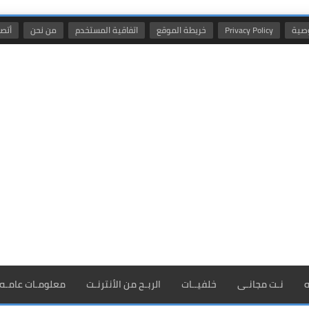
صية
Privacy Policy
خريطة الموقع
اتفاقية المستخدم
من نحن
أتصل
ه
نـت مجانـى
خلفيــات
الربـح من الأنترنـت
معلومـات عامـه