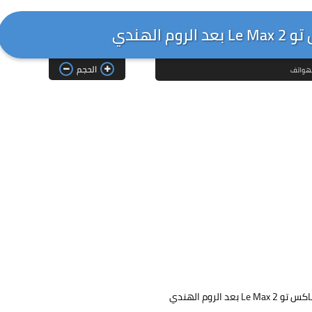
 الهندي
الحجم
الهواتف