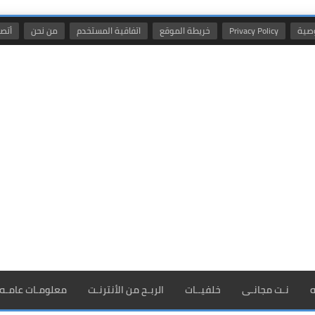
صية
Privacy Policy
خريطة الموقع
اتفاقية المستخدم
من نحن
أتصل
ه
نـت مجانـى
خلفيــات
الربـح من الأنترنـت
معلومـات عامـه