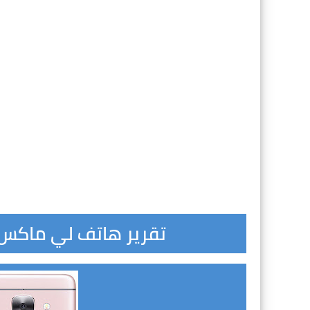
تقرير هاتف لي ماكس تو Le Max 2 بعد الرم