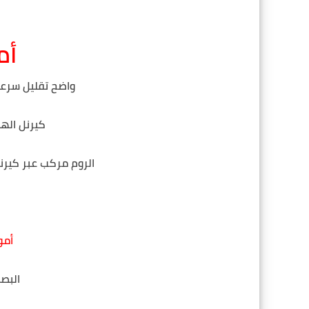
أم
واضح تقليل سرعة 
كيرنل الهات
الروم مركب عبر كيرنل TWRP المعدل من موقع .cn
أمو
البصم