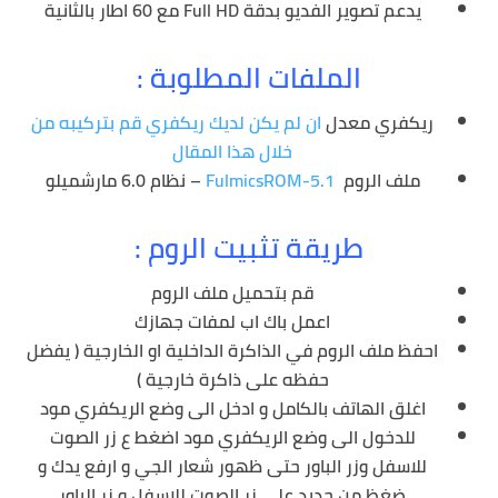
يدعم تصوير الفديو بدقة Full HD مع 60 اطار بالثانية
الملفات المطلوبة :
ريكفري معدل
ان لم يكن لديك ريكفري قم بتركيبه من
خلال هذا المقال
ملف الروم
FulmicsROM-5.1
– نظام 6.0 مارشميلو
طريقة تثبيت الروم :
قم بتحميل ملف الروم
اعمل باك اب لمفات جهازك
احفظ ملف الروم في الذاكرة الداخلية او الخارجية ( يفضل
حفظه على ذاكرة خارجية )
اغلق الهاتف بالكامل و ادخل الى وضع الريكفري مود
للدخول الى وضع الريكفري مود اضغط ع زر الصوت
للاسفل وزر الباور حتى ظهور شعار الجي و ارفع يدك و
ضغظ من جديد على زر الصوت للاسفل و زر الباور