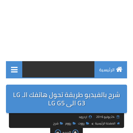
الرئيسية
شرح بالفيديو طريقة تحول هاتفك الـ LG
G3 الى LG G5
24 يوليو 2016
اردرويد
الصفحة الرئيسية
رووت
رووم
شرح
الحجم