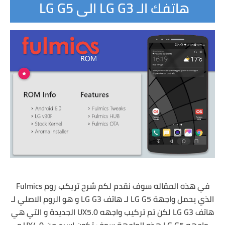
هاتفك الـ LG G3 الى LG G5
في هذه المقاله سوف نقدم لكم شرح تريكب روم Fulmics
الذي يحمل واجهة LG G5 لـ هاتف LG G3 و هو الروم الاصلي لـ
هاتف LG G3 لكن تم تركيب واجهه UX5.0 الجديدة و التي هي