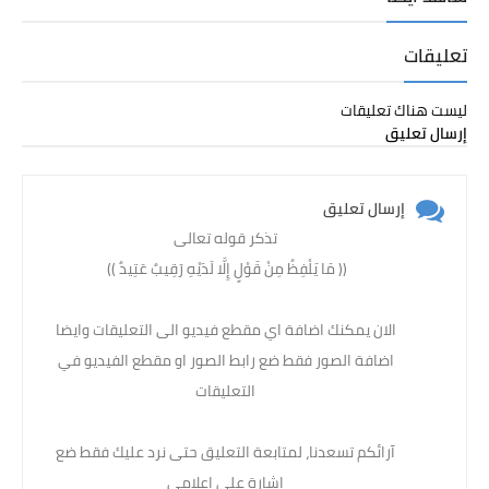
تعليقات
ليست هناك تعليقات
إرسال تعليق
إرسال تعليق
تذكر قوله تعالى
(( مَا يَلْفِظُ مِنْ قَوْلٍ إِلَّا لَدَيْهِ رَقِيبٌ عَتِيدٌ )) ‏
الان يمكنك اضافة اي مقطع فيديو الى التعليقات وايضا
اضافة الصور فقط ضع رابط الصور او مقطع الفيديو في
التعليقات
آرائكم تسعدنا، لمتابعة التعليق حتى نرد عليك فقط ضع
إشارة على إعلامي