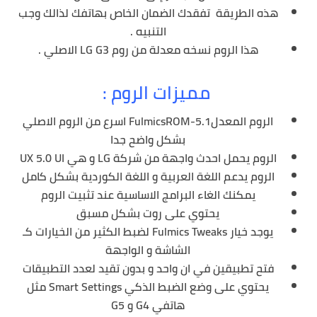
هذه الطريقة تفقدك الضمان الخاص بهاتفك لذالك وجب
التنبيه .
هذا الروم نسخه معدلة من روم LG G3 الاصلي .
مميزات الروم :
الروم المعدلFulmicsROM-5.1 اسرع من الروم الاصلي
بشكل واضح جدا
الروم يحمل احدث واجهة من شركة LG و هي UX 5.0 UI
الروم يدعم اللغة العربية و اللغة الكوردية بشكل كامل
يمكنك الغاء البرامج الاساسية عند تثبيت الروم
يحتوي على روت بشكل مسبق
يوجد خيار Fulmics Tweaks لضبط الكثير من الخيارات كـ
الشاشة و الواجهة
فتح تطبيقين في ان واحد و بدون تقيد لعدد التطبيقات
يحتوي على وضع الضبط الذكي Smart Settings مثل
هاتفي G4 و G5