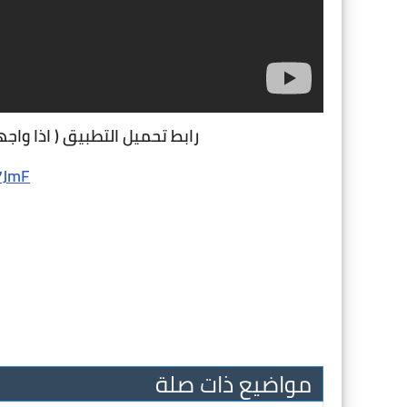
رابط تحميل التطبيق ( اذا واج
77JmF
مواضيع ذات صلة