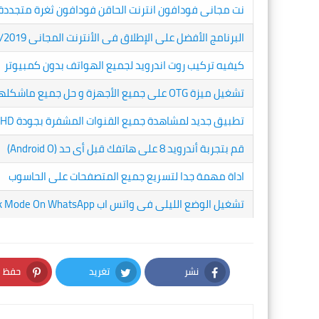
نت مجانى فودافون انترنت الحاقن فودافون ثغرة متجددة بإستمرار 
البرنامج الأفضل على الإطلاق فى الأنترنت المجانى PSN Tunnel 20/11/2019
كيفيه تركيب روت اندرويد لجميع الهواتف بدون كمبيوتر
تشغيل ميزة OTG على جميع الأجهزة و حل جميع ماشكلها
تطبيق جديد لمشاهدة جميع القنوات المشفرة بجودة HD و بدون اعلانات
قم بتجربة أندرويد 8 على هاتفك قبل أى حد (Android O)
اداة مهمة جدا لتسريع جميع المتصفحات على الحاسوب
تشغيل الوضع الليلى فى واتس اب Dark Mode On WhatsApp
نشر
تغريد
حفظ
nterest
Twitter
Facebook