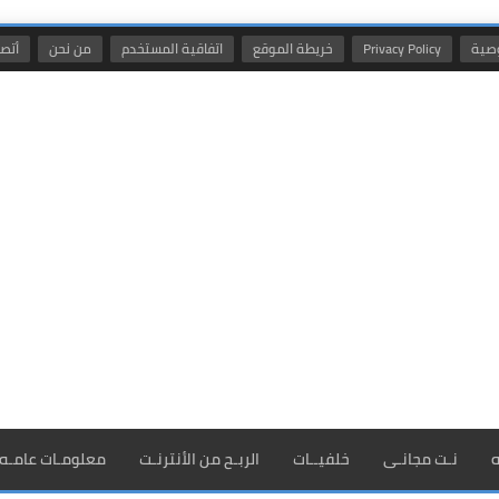
صية
Privacy Policy
خريطة الموقع
اتفاقية المستخدم
من نحن
أتصل
ه
نـت مجانـى
خلفيــات
الربـح من الأنترنـت
معلومـات عامـه