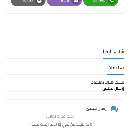
مشاركة
إرسال
طباعة
Print
Email
Whatsapp
شاهد أيضاً
تعليقات
ليست هناك تعليقات
إرسال تعليق
إرسال تعليق
تذكر قوله تعالى
(( مَا يَلْفِظُ مِنْ قَوْلٍ إِلَّا لَدَيْهِ رَقِيبٌ عَتِيدٌ )) ‏