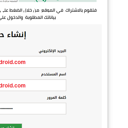
فتقوم بالاشتراك  في الموقع  من خلال الضغط على ال
بياناتك المطلوبة  والدخول على