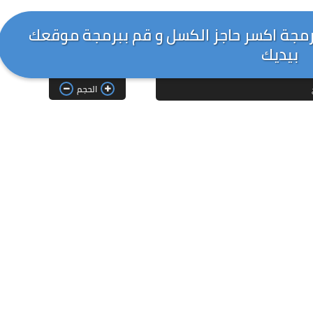
لبرمجة اكسر حاجز الكسل و قم ببرمجة موقعك
بيديك
الحجم