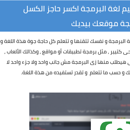
يم لغة البرمجة اكسر حاجز الكسل
مجة موقعك بيديك
شباب كتير من العالم العربى
تتقنها جيدا بعد كدا تقدر تستفاد منها من نواحى كتيير , مثل برمجة تطبيقات أو مواقع , وكذالك الألعاب , 
وحتى قوالب للمدونات حسب حاجة العميل اللى هيطلب منها زى البرمجة مش جانب واحد ولا جزء واحد لا 
 و حسب ما تتعلم  و تقدر تستفيده من هذة اللغة.