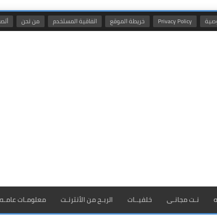
صية
Privacy Policy
خريطة الموقع
اتفاقية المستخدم
من نحن
أتصل
ه
نـت مجانـى
خلفيــات
الربـح من الأنترنـت
معلومـات عامـه