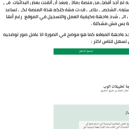
أنا شخصيا جربت هذة المنصة وبعد بحث طوييل بصراحه لم أجد أفضل من منصة رمااز , وبعد أن أتقنت بعض البدائيات  في 
, ولاحظت تطور ملحوظ في المستوى الشخصى بتاعى قررت مشاركتكم هذة المنصة لكى تساعد 
شباب كثير فى العالم العربى ان شاء الله , الآن ننتقل إلى شرح واجهة وكيفية العمل والتسجيل في الموقع  رغم أنها 
 بس مش مشكلة .
 ستجد واجهة الموقع كما هو موضح في الصورة انا عامل صور توضحيه 
تسهل للناس اكتر :