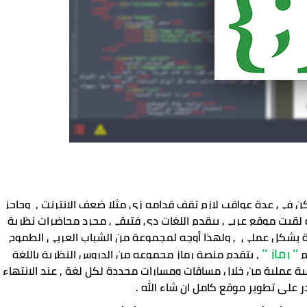
ط بعا الشاب العربى حلمة يبقى من كبار المبرمجين لكن فى عدة عواقب لازم تقف قدامه زى مثلا ضعف الإنترنت ,  وحاجز 
اللغة الانجليزية كأهم نقط سوداء تواجه الشباب , و لو لقيت موقع عربى بيقدم اللغات دى فتبقى مجرد محاضرات نظرية 
عبر اليوتيوب لا تساعد في مجملها على تعلم البرمجة بشكل عملي  , ولهذا أوجه لمجموعة من الشباب العربي الطموح 
’’ رماز ’’
 
 , بتقدم منصة رماز مجموعه من الدروس النظرية باللغة 
العربية و مش مجرد يزتيوب و بس لا فى  تمارين تطبيقية عملية من خلال مساقات ومسارات محددة لكل لغة , عن
على تطوير موقع كامل ان شاء الله .