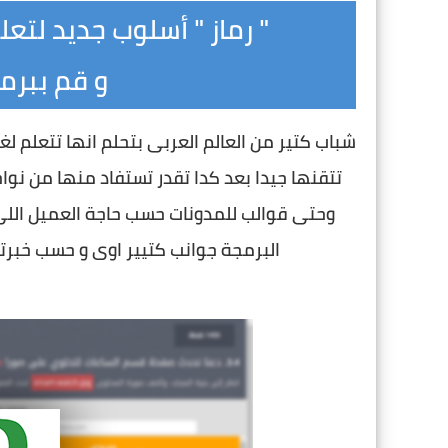
" رماز " أسلوب جديد لتعل
و قم ببر
البرمجة جوانب كتيير اوى و حسب خبرتك