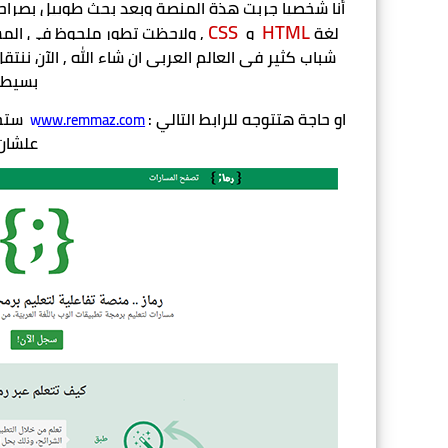
CSS
HTML
لغة 
 و  
بسيطة
او حاجة هتتوجه للرابط التالي :
www.remmaz.com
علشان 