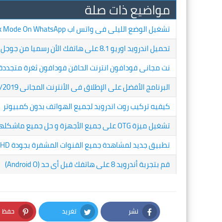
مواضيع ذات صلة
تشغيل الوضع الليلى فى واتس اب Dark Mode On WhatsApp
تحميل اندرويد اوريو 8.1 على هاتفك الأن رسميا من جوجل
نت مجانى فودافون انترنت الحاقن فودافون ثغرة متجددة بإستمرار 
البرنامج الأفضل على الإطلاق فى الأنترنت المجانى PSN Tunnel 20/11/2019
كيفيه تركيب روت اندرويد لجميع الهواتف بدون كمبيوتر
تشغيل ميزة OTG على جميع الأجهزة و حل جميع ماشكلها
تطبيق جديد لمشاهدة جميع القنوات المشفرة بجودة HD و بدون اعلانات
قم بتجربة أندرويد 8 على هاتفك قبل أى حد (Android O)
نشر
تغريد
حفظ