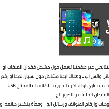
المتتابعي عبر صفحتنا تشمل حول مشكل فقدان الملفات او
سائل واتس اب .. وهناك ايضا مشاكل حول نسيان نمط او رقم
سري لقفل الشاشة وايضا ممن لديهم كارت ميمواري او الذاكرة الخارجية للهاتف او المفتاح USB
قدان الملفات و الصور الخ ..
ت وارقام الهواتف ورسائل الخ .. وفجأة ينكسر هاتفه او