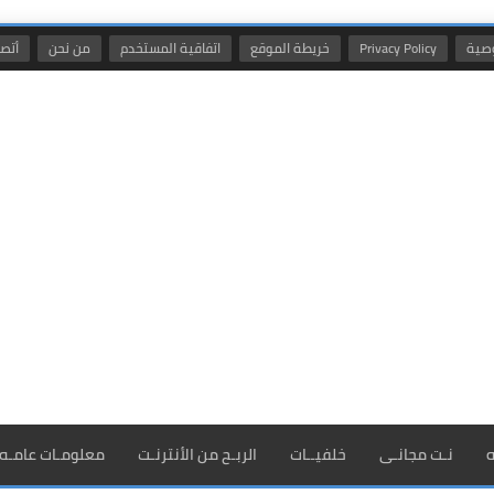
صية
Privacy Policy
خريطة الموقع
اتفاقية المستخدم
من نحن
أتصل
ه
نـت مجانـى
خلفيــات
الربـح من الأنترنـت
معلومـات عامـه