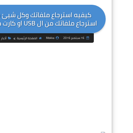
كيفيه استرجاع ملفاتك وكل شيئ م
استرجاع ملفاتك من ال USB او كارت ميمواري + فك قفل الشاشه للهواتف الاندرويد
16 سبتمبر 2016
Mokka
الصفحة الرئيسية
أخبار