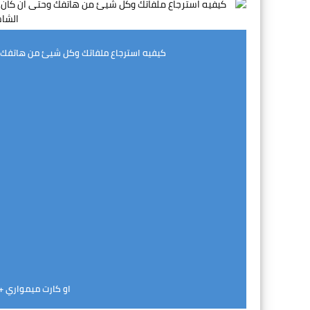
كيفيه استرجاع ملفاتك وكل شيئ من هاتفك وحت
او كارت ميمواري +