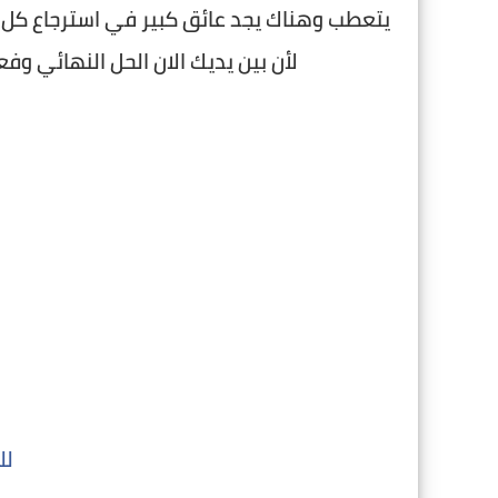
يتعطب وهناك يجد عائق كبير في استرجاع كل ما
لأن بين يديك الان الحل النهائي وفعال وشغال 100/ وأتحمل م
للت