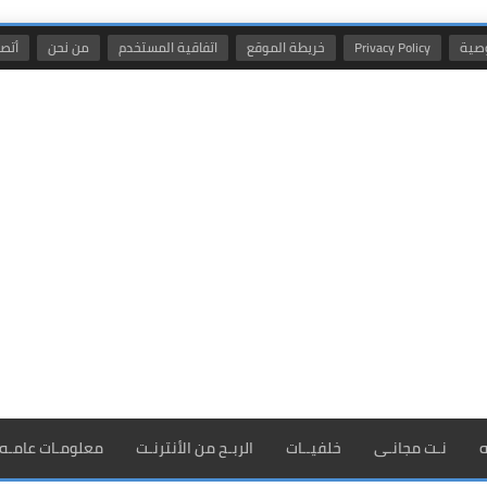
صية
Privacy Policy
خريطة الموقع
اتفاقية المستخدم
من نحن
أتصل
ه
نـت مجانـى
خلفيــات
الربـح من الأنترنـت
معلومـات عامـه