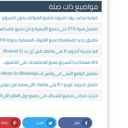
مواضيع ذات صلة
كيفيه تركيب روت اندرويد لجميع الهواتف بدون كمبيوتر
تشغيل ميزة OTG على جميع الأجهزة و حل جميع ماشكلها
تطبيق جديد لمشاهدة جميع القنوات المشفرة بجودة HD و بدون اعلانات
قم بتجربة أندرويد 8 على هاتفك قبل أى حد (Android O)
اداة مهمة جدا لتسريع جميع المتصفحات على الحاسوب
تشغيل الوضع الليلى فى واتس اب Dark Mode On WhatsApp
تحميل اندرويد اوريو 8.1 على هاتفك الأن رسميا من جوجل
انترنت مجانى لجميع الشبكات فى جميع دول العالم الأن 20/11/2019
نشر
تغريد
حفظ