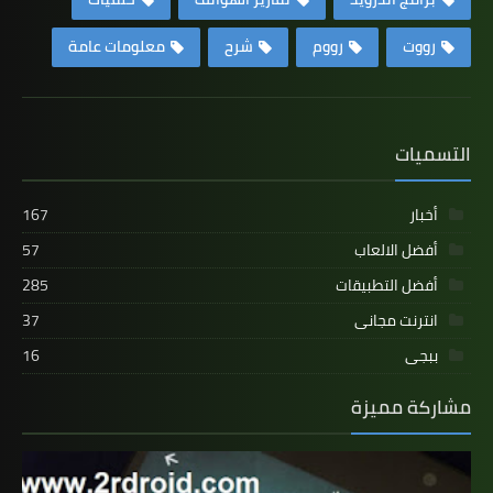
رووت
رووم
شرح
معلومات عامة
التسميات
أخبار
167
أفضل الالعاب
57
أفضل التطبيقات
285
انترنت مجانى
37
ببجى
16
مشاركة مميزة