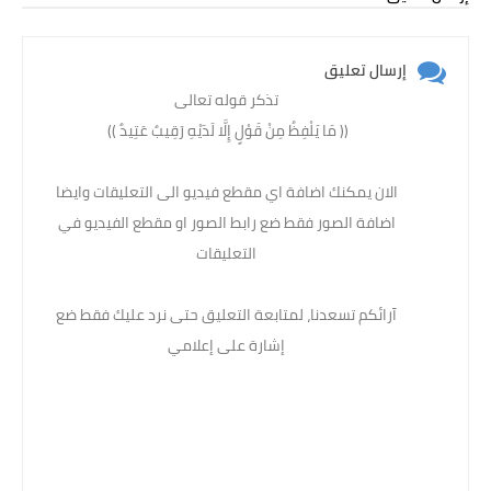
إرسال تعليق
تذكر قوله تعالى
(( مَا يَلْفِظُ مِنْ قَوْلٍ إِلَّا لَدَيْهِ رَقِيبٌ عَتِيدٌ )) ‏
الان يمكنك اضافة اي مقطع فيديو الى التعليقات وايضا
اضافة الصور فقط ضع رابط الصور او مقطع الفيديو في
التعليقات
آرائكم تسعدنا، لمتابعة التعليق حتى نرد عليك فقط ضع
إشارة على إعلامي