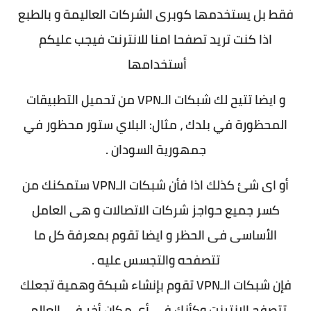
فقط بل يستخدمها كوبرى الشركات العاليمة و بالطبع
اذا كنت تريد تصفحا امنا للانترنت فيجب عليكم
أستخدامها
و ايضا تتيح لك شبكات الـVPN من تحميل التطبيقات
المحظورة في بلدك ، مثال: البلاي ستور محظور في
جمهورية السودان .
أو اى شئ كذلك اذا فأن شبكات الـVPN ستمكنك من
كسر جميع حواجز شركات الاتصالات و هى العامل
الأساسى فى الحظر و ايضا تقوم بمعرفة كل ما
تتصفحه والتجسس عليه .
فإن شبكات الـVPN تقوم بإنشاء شبكة وهمية تجعلك
تتصفح الانترنت وكأنك في أي مكان أخر في العالم .