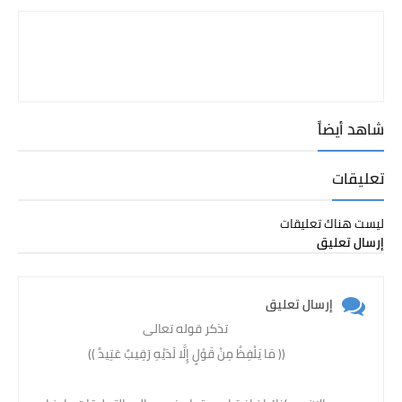
شاهد أيضاً
تعليقات
ليست هناك تعليقات
إرسال تعليق
إرسال تعليق
تذكر قوله تعالى
(( مَا يَلْفِظُ مِنْ قَوْلٍ إِلَّا لَدَيْهِ رَقِيبٌ عَتِيدٌ )) ‏