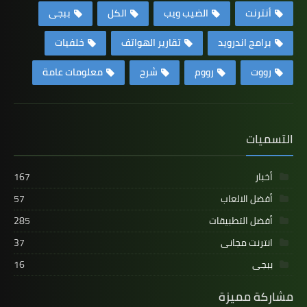
أنترنت
الضيب ويب
الكل
ببجى
برامج اندرويد
تقارير الهواتف
خلفيات
رووت
رووم
شرح
معلومات عامة
التسميات
أخبار
167
أفضل الالعاب
57
أفضل التطبيقات
285
انترنت مجانى
37
ببجى
16
مشاركة مميزة