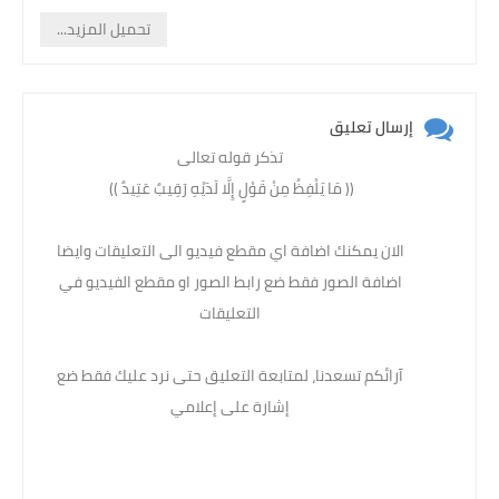
تحميل المزيد...
إرسال تعليق
تذكر قوله تعالى
(( مَا يَلْفِظُ مِنْ قَوْلٍ إِلَّا لَدَيْهِ رَقِيبٌ عَتِيدٌ )) ‏
الان يمكنك اضافة اي مقطع فيديو الى التعليقات وايضا
اضافة الصور فقط ضع رابط الصور او مقطع الفيديو في
التعليقات
آرائكم تسعدنا، لمتابعة التعليق حتى نرد عليك فقط ضع
إشارة على إعلامي