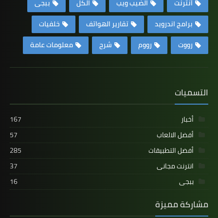
أنترنت
الضيب ويب
الكل
ببجى
برامج اندرويد
تقارير الهواتف
خلفيات
رووت
رووم
شرح
معلومات عامة
التسميات
أخبار
167
أفضل الالعاب
57
أفضل التطبيقات
285
انترنت مجانى
37
ببجى
16
مشاركة مميزة