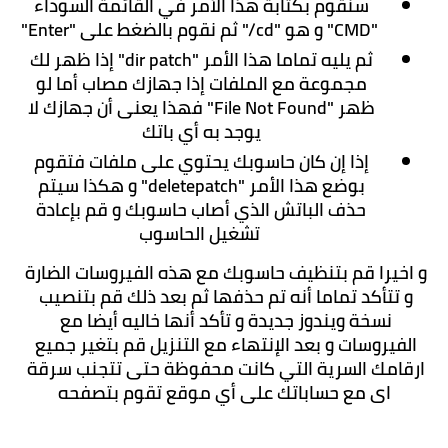
سنقوم بكتابة هذا الأمر في القائمة السوداء 
"CMD" و هو "cd/" ثم نقوم بالضغط على "Enter"
ثم يليه تماما هذا الأمر "dir patch" إذا ظهر لك 
مجموعة مع الملفات إذا جهازك مصاب أما لو 
ظهر "File Not Found" فهذا يعنى أن جهازك لا 
يوجد به أي باتك 
إذا إن كان حاسوبك يحتوي على ملفات فتقوم 
بوضع هذا الأمر "deletepatch" و هكذا سيتم 
حذف الباتش الذي أصاب حاسوبك و قم بإعادة 
تشغيل الحاسوب
و اخيرا قم بتنظيف حاسوبك مع هذه الفيروسات الضارة 
و تتأكد تماما أنه تم حذفها ثم بعد ذلك قم بتنصيب 
نسخة ويندوز جديدة و تأكد أنها خاليه أيضا مع 
الفيروسات و بعد الإنتهاء مع التنزيل قم بتغير جميع 
ارقامك السرية التي كانت محفوظة حتى تتجنب سرقة 
اى مع حساباتك على أي موقع تقوم بتصفحه