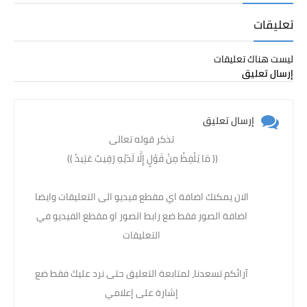
تعليقات
ليست هناك تعليقات
إرسال تعليق
إرسال تعليق
تذكر قوله تعالى
(( مَا يَلْفِظُ مِنْ قَوْلٍ إِلَّا لَدَيْهِ رَقِيبٌ عَتِيدٌ )) ‏
الان يمكنك اضافة اي مقطع فيديو الى التعليقات وايضا
اضافة الصور فقط ضع رابط الصور او مقطع الفيديو في
التعليقات
آرائكم تسعدنا، لمتابعة التعليق حتى نرد عليك فقط ضع
إشارة على إعلامي