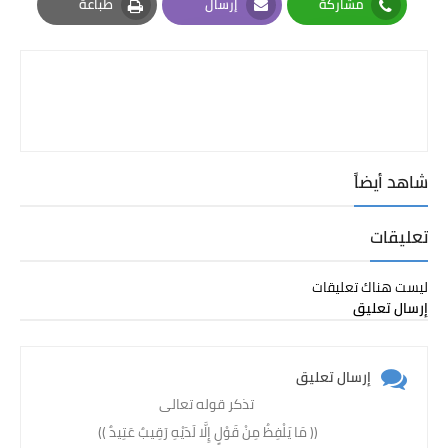
مشاركة
إرسال
طباعة
Print
Email
Whatsapp
شاهد أيضاً
تعليقات
ليست هناك تعليقات
إرسال تعليق
إرسال تعليق
تذكر قوله تعالى
(( مَا يَلْفِظُ مِنْ قَوْلٍ إِلَّا لَدَيْهِ رَقِيبٌ عَتِيدٌ )) ‏