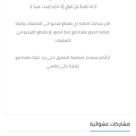
(( مَا يَلْفِظُ مِنْ قَوْلٍ إِلَّا لَدَيْهِ رَقِيبٌ عَتِيدٌ )) ‏
الان يمكنك اضافة اي مقطع فيديو الى التعليقات وايضا
اضافة الصور فقط ضع رابط الصور او مقطع الفيديو في
التعليقات
آرائكم تسعدنا، لمتابعة التعليق حتى نرد عليك فقط ضع
إشارة على إعلامي
مشاركات عشوائية