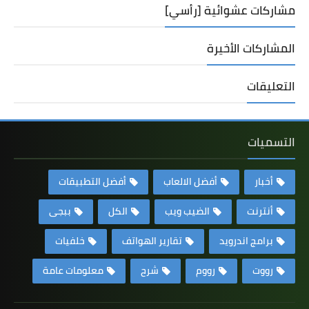
مشاركات عشوائية [رأسي]
المشاركات الأخيرة
التعليقات
التسميات
أخبار
أفضل الالعاب
أفضل التطبيقات
أنترنت
الضيب ويب
الكل
ببجى
برامج اندرويد
تقارير الهواتف
خلفيات
رووت
رووم
شرح
معلومات عامة