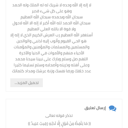
لا إله إلا الله وحده لا شريك له له الملك وله الحمد
وهو على كل شيء قدير
سبحان الله وبحمده سبحان الله العظيم
سبحان الله الحمد لله الله أكبر لا إله الا الله لاحول
ولا قوة الا بالله العلي العظيم
أستغفر الله العظيم رب العرش الكريم الذي لا إله إلا
هو الحي القيوم وأتوب إليه لذنبي والوالدين
والمسلمين والمسلمات والمؤمنين والمؤمنات
الأحياء منهم والأموات في الدنيا والآخرة
اللهم صل وسلم وبارك على نبينا سيدنا محمد
وعلى أهله وذريته وأصحابه وسلم تسليما كثيرا
عدد خلقك ورضا نفسك وزنة عرشك ومداد كلماتك
تحميل المزيد...
إرسال تعليق
تذكر قوله تعالى
(( مَا يَلْفِظُ مِنْ قَوْلٍ إِلَّا لَدَيْهِ رَقِيبٌ عَتِيدٌ )) ‏