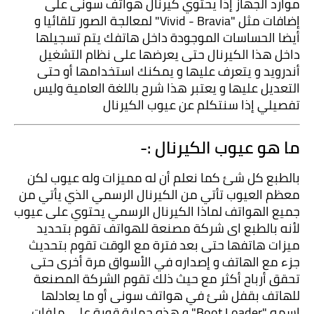
موارد الجهاز إذا يحتوي كيرنال هواتف سونى على 
إضافات مثل "Vivid - Bravia" لمعالجة الصور تلقائيا و 
أيضا الحساسات الموجودة داخل هاتفك يتم تسجيلها 
داخل هذا الكيرنال حتى يعرضها على نظام التشغيل 
أندرويد و يتعرف عليها و يمكنك استخدامها أو حتى 
التعديل عليها و يعتبر هذا شرح باللغة العامية وليس 
تفصيلي إذا سنتكلم عن عيوب الكيرنال
ما هو عيوب الكيرنال :-
بالطبع كل شئ كما نعلم أن له مميزات وله عيوب لكن 
معظم العيوب تأتي من الكيرنال الرسمي الذي يأتي من 
جميع الهواتف لماذا الكيرنال الرسمي يحتوي على عيوب 
لأنه بالطبع اى شركة مصنعة للهواتف تقوم بتحديد 
ميزات هاتفها حتى بعد فترة مع الوقت تقوم بتحديث 
جزء مع الهاتف و إصداره في الأسواق مرة أخرى حتى 
تحقق أرباح أكثر مع حيث ذلك تقوم الشركة المصنعة 
للهاتف بقفل شئ في هواتف سونى أو ما يعادلها 
اسمه "Boot Loader" و هذه حماية قوية على ملفات 