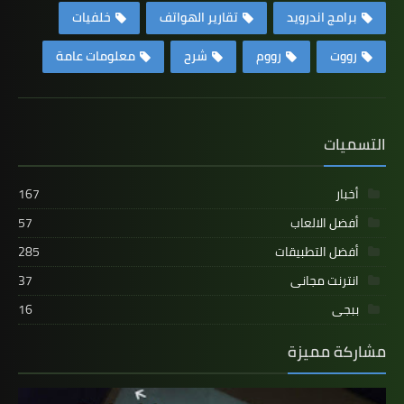
برامج اندرويد
تقارير الهواتف
خلفيات
رووت
رووم
شرح
معلومات عامة
التسميات
أخبار
167
أفضل الالعاب
57
أفضل التطبيقات
285
انترنت مجانى
37
ببجى
16
مشاركة مميزة