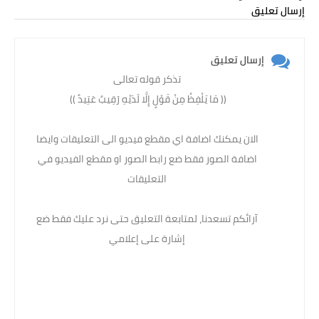
إرسال تعليق
إرسال تعليق
تذكر قوله تعالى
(( مَا يَلْفِظُ مِنْ قَوْلٍ إِلَّا لَدَيْهِ رَقِيبٌ عَتِيدٌ )) ‏
الان يمكنك اضافة اي مقطع فيديو الى التعليقات وايضا
اضافة الصور فقط ضع رابط الصور او مقطع الفيديو في
التعليقات
آرائكم تسعدنا، لمتابعة التعليق حتى نرد عليك فقط ضع
إشارة على إعلامي