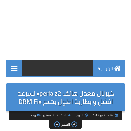
الرئيسية
كيرنال معدل هاتف xperia z2 لسرعه
افضل و بطارية اطول يدعم DRM Fix
24 سبتمبر 2017
اردرويد
الصفحة الرئيسية
رووت
الحجم