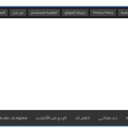
صية
Privacy Policy
خريطة الموقع
اتفاقية المستخدم
من نحن
أتصل
ه
نـت مجانـى
خلفيــات
الربـح من الأنترنـت
معلومـات عامـه