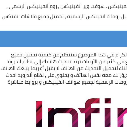
فينيكس , سوفت وير انفينيكس , روم انفينيكس الرسمي ,
اخواتي و احبائي في الله متابعين مدونة أردرويد الكرام في هذا الموضوع سنتكلم عن كيفية تحميل جميع 
 بالطبع في كثير من الأوقات تريد تحديث هاتفك إلى نظام أندرويد 
أفضل أو يوجد تحديث جديد لهاتفك لكن عند محاولتك لتحم
بأنه لا يوجد اي تحديث جديد لهاتفك لكم يوجد صديق لك معه نفس الهاتف و يحتوي على نظام أندرويد احدث 
ومات الرسمية لجميع هواتف 
انفينيكس
 و بروابط مباشرة