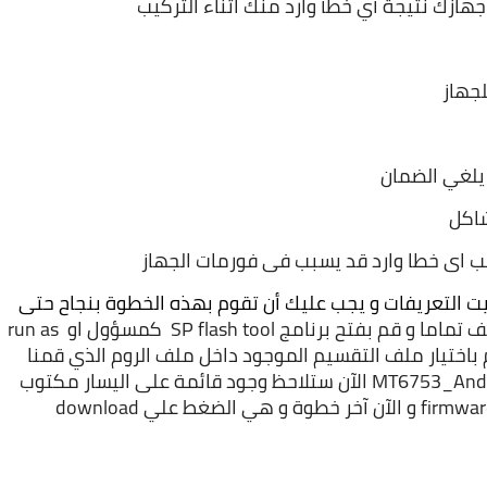
ازك نتيجة أي خطأ وارد منك اثناء التركيب
لجهاز
يلغي الضمان
نب اى خطا وارد قد يسبب فى فورمات الجهاز
قم بفك الضغط عن ملف الروم الرسمي و قم بتثبيت التعريفات و يجب عليك أن تقوم بهذه الخطوة بنجاح حتى 
الآن قم بإغلاق الهاتف تماما و قم بفتح برنامج SP flash tool  كمسؤول او run as 
administrator ثم اضغط علي scatter loading وقم باختيار ملف التقسيم الموجود داخل ملف الروم الذي قمنا 
بفك الضغط عنه سيحمل هذا الأسم MT6753_Android_scatter الآن ستلاحظ وجود قائمة على اليسار مكتوب 
فيها download only قم بتغييرها إلى firmware upgrade و الآن آخر خطوة و هي الضغط علي download 