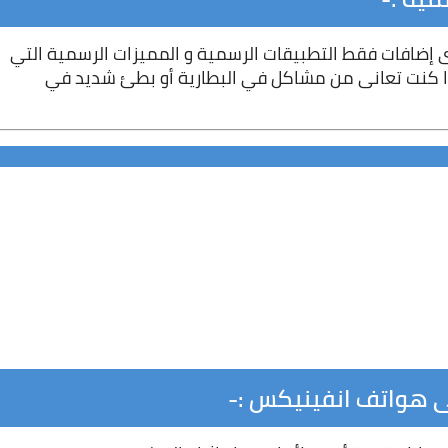
الروم الرسمى لأى هاتف هو روم خام لا يوجد به أى إضافات فقط التطبيقات الرسمية و المميزات الرسمية التي 
تطلقها الشركة لهاتفها و هذا الروم مفيد جدا إذا كنت تعانى من مشاكل في البطارية أو بطئ شديد في 
ى هواتف انفينيكس :-