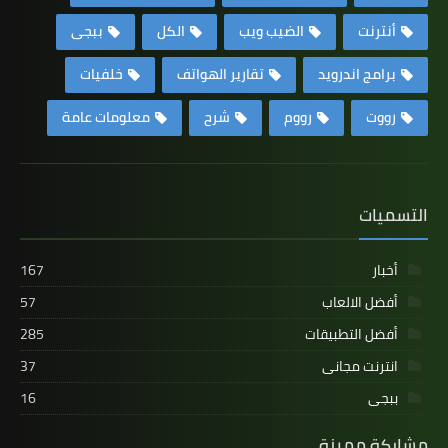
أنترنت
الضيب ويب
الكل
ببجى
برامج اندرويد
تقارير الهواتف
خلفيات
رووت
رووم
شرح
معلومات عامة
التسميات
أخبار
167
أفضل الالعاب
57
أفضل التطبيقات
285
انترنت مجانى
37
ببجى
16
مشاركة مميزة