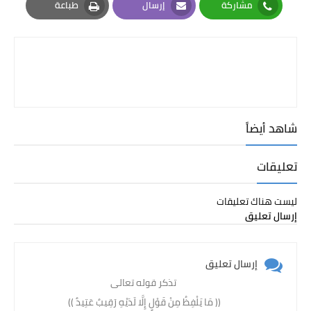
مشاركة
إرسال
طباعة
Print
Email
Whatsapp
شاهد أيضاً
تعليقات
ليست هناك تعليقات
إرسال تعليق
إرسال تعليق
تذكر قوله تعالى
(( مَا يَلْفِظُ مِنْ قَوْلٍ إِلَّا لَدَيْهِ رَقِيبٌ عَتِيدٌ )) ‏