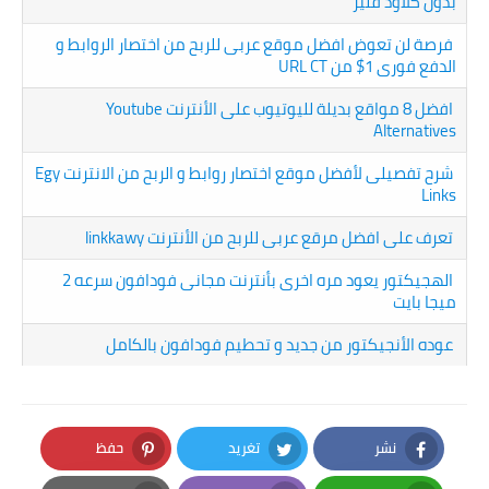
بدون كلاود فلير
فرصة لن تعوض افضل موقع عربى للربح من اختصار الروابط و
الدفع فورى 1$ من URL CT
افضل 8 مواقع بديلة لليوتيوب على الأنترنت Youtube
Alternatives
شرح تفصيلى لأفضل موقع اختصار روابط و الربح من الانترنت Egy
Links
تعرف على افضل مرقع عربى للربح من الأنترنت linkkawy
الهجيكتور يعود مره اخرى بأنترنت مجانى فودافون سرعه 2
ميجا بايت
عوده الأنجيكتور من جديد و تحطيم فودافون بالكامل
نشر
تغريد
حفظ
Pinterest
Twitter
Facebook