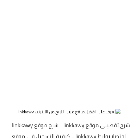
شرح تفصيلى موقع linkkawy - شرح موقع linkkawy -
اختصار روابط linkkawy - كيفية التسجيل فى موقع