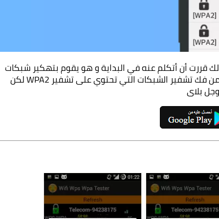
بالطبع هذا التطبيق واحد من أفضل التطبيقات لذلك قررت أن أتكلم عنه في البداية و هو يقوم بتهكير شبكات 
الواي فاي التي يدعم خاصية WPS و أيضا يمكنك من فك تشفير الشبكات التي تحتوي على تشفير WPA2 لكن 
جل بلاى