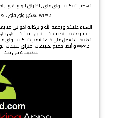
تهكير شبكات الواى فاى , اختراق الواى فاى , اخ
هكر واى فاى , فك تشفير الواى فاى WPS , تهكير واى فاى WPA2
التطبيقات في مكان و