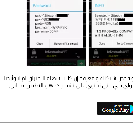
كما ذكرت في البداية أن سبب هذه التطبيقات هو فحص شبكتك و معرفة إن كانت سهلة الاختراق ام لا وأيضا 
هذا التطبيق يساهعدك على فك تشفير شبكات الواي فاي التي تحتوي على تشفير WPS و التطبيق مجانى 