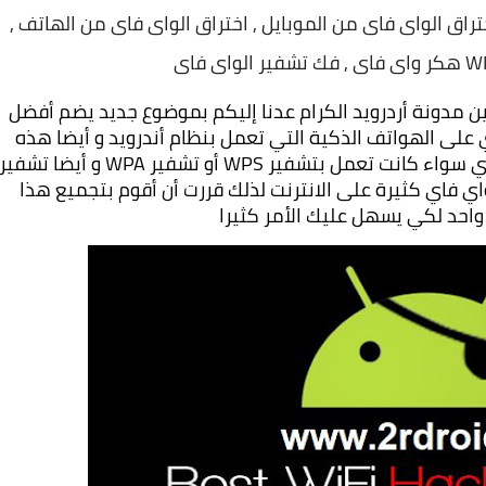
تراق الواى فاى من الموبايل , اختراق الواى فاى من الهاتف ,
السلام عليكم و رحمة الله و بركاته اخواتي متابعين مدونة أردرويد الكرام عدنا إليكم بموضوع جديد يضم أفضل 
مجموعة من تطبيقات اختراق شبكات الواي فاي على الهواتف الذكية التي تعمل بنظام أندرويد و أيضا هذه 
WPA2 و أيضا جميع تطبيقات اختراق شبكات الواي فاي كثيرة على الانترنت لذلك قررت أن أقوم بتجميع هذا 
احد لكي يسهل عليك الأمر كثيرا