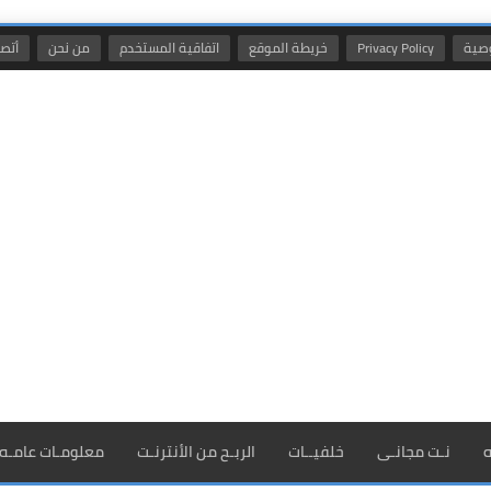
صية
Privacy Policy
خريطة الموقع
اتفاقية المستخدم
من نحن
أتصل
ه
نـت مجانـى
خلفيــات
الربـح من الأنترنـت
معلومـات عامـه