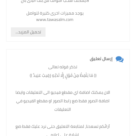
8.يمكنك سحب اموالك من بنك الباى بال
يوجد مميزات اخرى كتيرة لتواصل
www.tawasalm.com
تحميل المزيد...
إرسال تعليق
تذكر قوله تعالى
(( مَا يَلْفِظُ مِنْ قَوْلٍ إِلَّا لَدَيْهِ رَقِيبٌ عَتِيدٌ )) ‏
الان يمكنك اضافة اي مقطع فيديو الى التعليقات وايضا
اضافة الصور فقط ضع رابط الصور او مقطع الفيديو في
التعليقات
آرائكم تسعدنا، لمتابعة التعليق حتى نرد عليك فقط ضع
إشارة على إعلامي