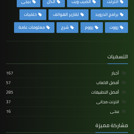
أنترنت
الضيب ويب
الكل
ببجى
برامج اندرويد
تقارير الهواتف
خلفيات
رووت
رووم
شرح
معلومات عامة
التسميات
أخبار
167
أفضل الالعاب
57
أفضل التطبيقات
285
انترنت مجانى
37
ببجى
16
مشاركة مميزة