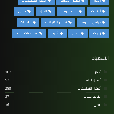
أخبار
أفضل الالعاب
أفضل التطبيقات
أنترنت
الضيب ويب
الكل
ببجى
برامج اندرويد
تقارير الهواتف
خلفيات
رووت
رووم
شرح
معلومات عامة
التسميات
أخبار
167
أفضل الالعاب
57
أفضل التطبيقات
285
انترنت مجانى
37
ببجى
16