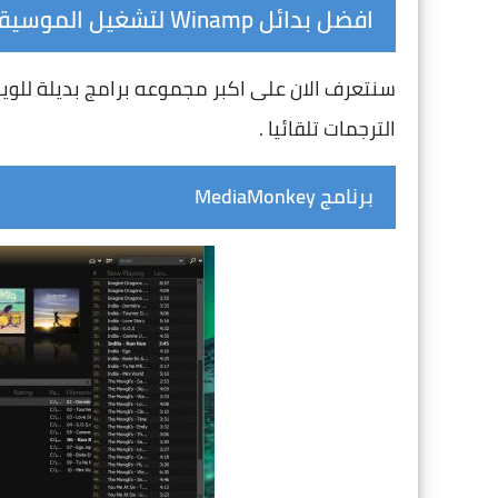
افضل بدائل Winamp لتشغيل الموسيقى و الفيديو
الترجمات تلقائيا .
برنامج MediaMonkey