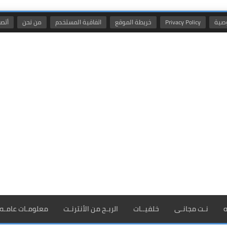
صية
Privacy Policy
خريطة الموقع
اتفاقية المستخدم
من نحن
أتصل
ه
نـت مجانـى
خلفيــات
الربـح من الأنترنـت
معلومـات عامـه