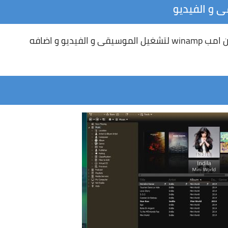
سنتعرف الان على اكبر مجموعه برامج بديلة للوين امب winamp لتشغيل الموسيقى و الفيديو و اضافه