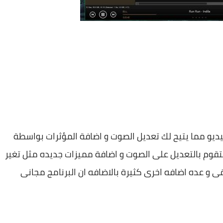
يديو مما يتيح لك تعديل الصوت و اضافة المؤثرات بواسطة
Equaliz و يمكنك ايضا تزويده بأضافات Plugins لتقوم بالتعديل على الصوت و اضافة مميزات جديده مثل تغير
 و عده اضافه اخرى كثيرة بالاضافه ان البرنامج مجانى