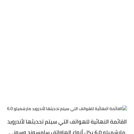
القائمة النهائية للهواتف التي سيتم تحديثها لأندرويد
مارشميلو 6.0 بكل أنواع الهاواتف سامسونج وسوني