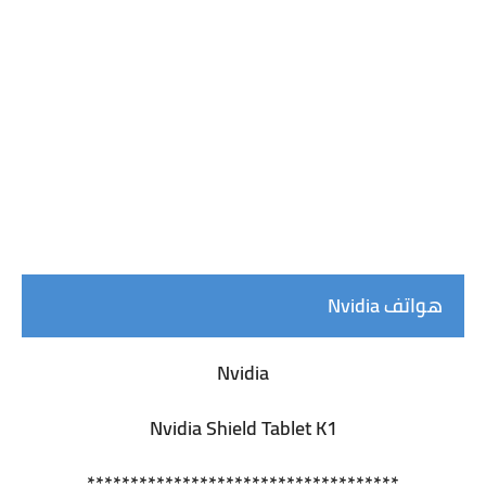
هواتف Nvidia
Nvidia
Nvidia Shield Tablet K1
************************************