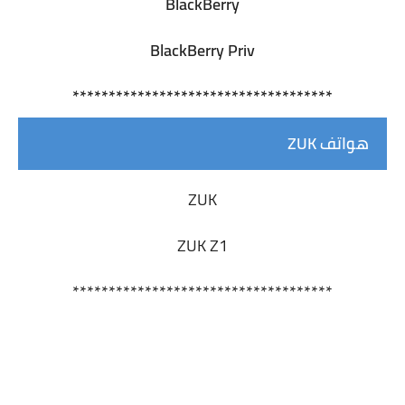
BlackBerry
BlackBerry Priv
************************************
هواتف ZUK
ZUK
ZUK Z1
************************************