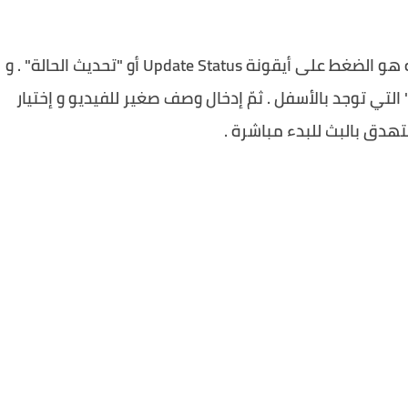
و لإجراء بث حي على فيسبوك كل ما عليك فعله هو الضغط على أيقونة Update Status أو "تحديث الحالة" . و
Live أو "الفيديو الحي" التي توجد بالأسفل . ثمّ إدخال وصف صغير للفيديو و إختيار
هدق بالبث للبدء مباشرة .