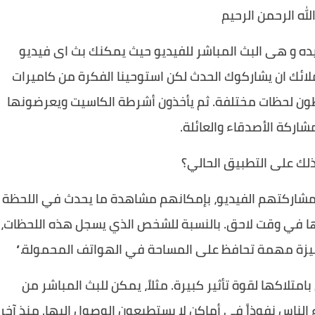
لله الرحمن الرحيم
ه و هى البث المباشر للفيديو حيث يمكنك بث اى فيديو
ائك ان يشاركوك الحدث لكن استوحينا الفكرة من كاميرات
قطون لحظات مختلفة. ثم يأخذون أشرطة الكاسيت ويعرضونها
مشاركة الأصدقاء والعائلة.
لك على التطبيق الحالي؟
يد مشاركتهم الفيديو، بإمكانهم مشاهدة ما يحدث في اللحظة
ها في وقت لاحق. بالنسبة للشخص الذي يسجل هذه اللحظات،
 ميزة مهمة تحافظ على المساحة في الهواتف المحمولة.”
امتلاكها لقوة تأثير كبيرة. مثلاً، يمكن للبث المباشر من
الناس نفوذاً في أماكن لا يستطيعون الوصول إليها. منذ آخر