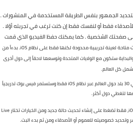
ك بتحديد الجمهور بنفس الطريقة المستخدمة في المنشورات .
و للأصدقاء فقط أو لنفسك فقط إن كنت ترغب في تجربته أوّلا .
لى صفحتك الشخصية . كما يمكنك حفظ الفيديو الذي قمت
ت
متاحة لعينة تجريبية محدودة لكنها فقط على نظام iOS. بدءاً من
البداية ستكون مع الولايات المتحدة وتوسعها لاحقاً إلى دول أخرى
شمل كل العالم.
حالياً ميزة البث الحي المباشر عبر فيس بوك متاحة في 30 بلد حول العالم عبر نظام iOS فقط وستستمر فيس بوك تدريجياً
ها لتغطي دول أكثر.
الميزة ستعمل على أندرويد بطريقة مشابهة لنظام iOS، فقط تضغط على إنشاء تحديث حالة جديد ومن الخيارات تختار Live