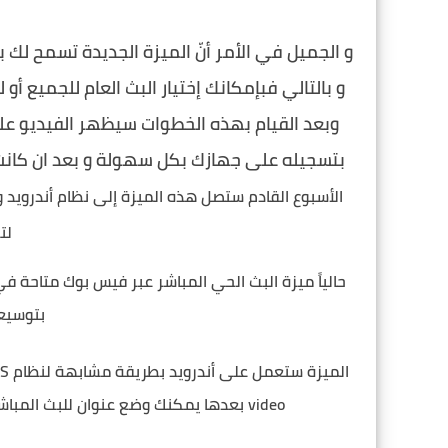
و الجميل في الأمر أنّ الميزة الجديدة تسمح ل
و بالتالي فبإمكانك إختيار البث العام للجميع أ
وبعد القيام بهذه الخطوات سيظهر الفيديو ع
بتسجيله على جهازك بكل سهولة و بعد ان كان
الأسبوع القادم ستصل هذه الميزة إلى نظام أندرويد و
لت
بتوسيع
video بعدها يمكنك وضع عنوان للبث المباشر وتحديد خصوصيته للعموم أو الأصدقاء ومن ثم بدء البث.