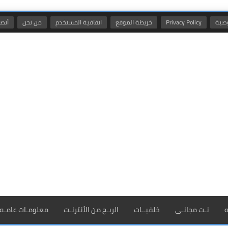
صية
Privacy Policy
خريطة الموقع
اتفاقية المستخدم
من نحن
أتصل
ه
نـت مجانـى
خلفيــات
الربـح من الأنترنـت
معلومـات عامـه