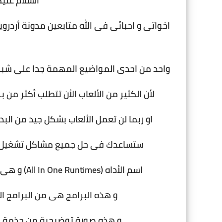
السلام عليك
اخواتى و احبائى فى الله متابعين مدونة أردرويد
واحد من احدى المواضيع المهمة جدا على شبكة
لأن الكثير من الألعاب الأن تتطلب أكثر من
او ربما لن تعمل الألعاب بشكل جيد من الب
ستساعدك فى حل جميع مشاكل تشغيل الأ
اسم الأداه (All In One Runtimes) و هى تحتوى على جميع حزم مايكروسوفت بشكل رسمى
و هذه البرامج هى من البرامج ال
و هذه صورة توضيحية من حذمة ال