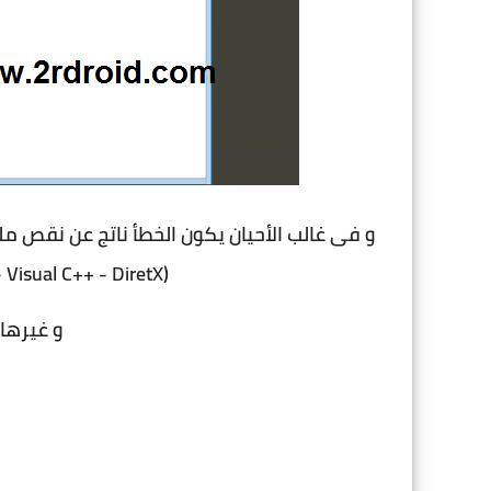
و فى غالب الأحيان يكون الخطأ ناتج عن نقص ملفات DLL او او بسبب عدم تثبيت واحد من احدى هذ
(Flash Player - Net FrameWork - Visual C++ - DiretX )
و غيرها