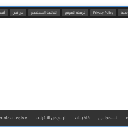
صية
Privacy Policy
خريطة الموقع
اتفاقية المستخدم
من نحن
أتصل
ه
نـت مجانـى
خلفيــات
الربـح من الأنترنـت
معلومـات عامـه