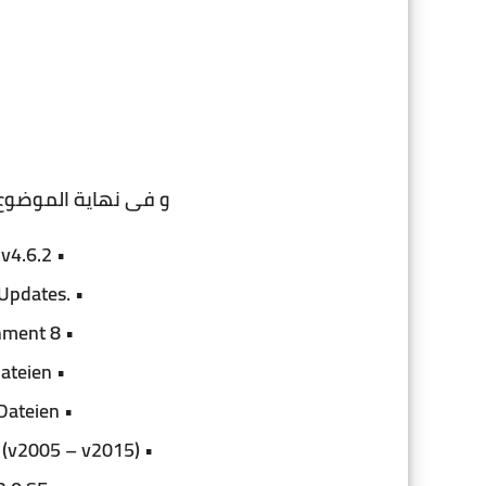
و فى نهاية الموضوع 
• NET Framework auf v4.6.2
• .NET Framework 4.6 + Updates
• Java Runtime Environment 8
• DirectX 9.0c Zusatzdateien
• Allgemeine Runtime Dateien
• Microsoft Visual C++ Runtimes (v2005 – v2015)