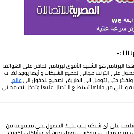
سنقوم بتقديم تعريف بسيط لهذا البرنامج يعتبر هذا البرنامج هو الشبيه الأقوى لبرنامج الحاقن على الهواتف 
الذكية و هي أيضا إحدى برامج دمج السيرفرات للحصول على انترنت مجانى لجميع الشبكات و أيضا يوجد ثغرات 
 وتفكر حتى تتوصل الى الطريق الصحيح للدخول الى 
عالم 
 والحصول على السيرفرات المجانية و التي من خلالها تستطيع الاتصال عليها وتدخل نت مجانى 
حتى تتمكن من تشغيل برنامج نت هيدر بطريقة سليمة على أى شبكة يجب عليك الحصول على مجموعة من 
الأشياء الأساسية و منها "البايلود الذي يتكون من سيرفر مجانى - بروكسي يعمل بدون أى مشاكل - اكونت 