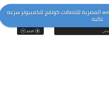
كونفج http header للشبكة الرابعه we المصرية للاتصالات كونفج للكمبيوتر سرعه
عاليه
الحجم
 مجانى