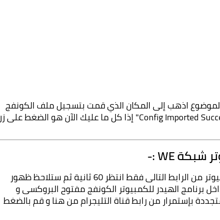
وتقوم بإضافة ملف الكونفج الموجود في نهاية الموضوع اذهب إلى المكان الذي قمت بتسجيل ملف الكونفج 
كة WE :-
تحميل ملف الكونفج الخاص ببرنامج الهيدر للكمبيوتر من الرابط التالى فقط انتظر 60 ثانية ثم ستلاحظ ظهور 
رابط التحميل ستقوم بتحميل الكونفج و إضافته داخل برنامج الهيدر للكمبيوتر الكونفج مفتوح البروكسى و 
اكونت ssh و يمكنك الحصول على البروكسيات المتجددة بإستمرار من رابط قناة التليجرام من هنا و قم بالضغط 