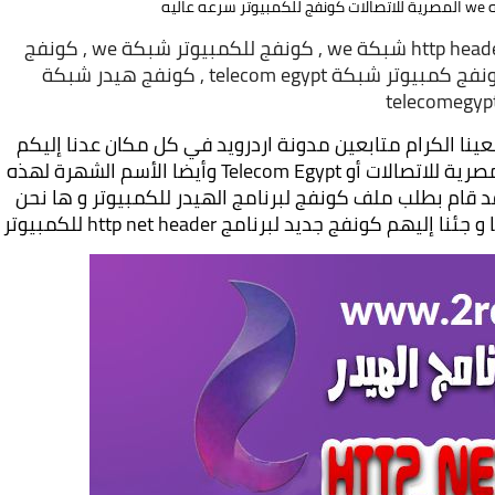
كونفج هيدر الشبكة الرابعة , كونفج برنامج http header شبكة we , كونفج للكمبيوتر شبكة we , كونفج
كمبيوتر http header المصرية للاتصالات , كونفج كمبيوتر شبكة telecom egypt , كونفج هيدر شبكة
telecomegyp
السلام عليكم و رحمه الله وبركاته اخواتي و متابعينا الكرام متابعين مدونة اردرويد في كل مكان عدنا إليكم 
بموضوع جديد و انترنت مجانى الشبكة الرابعة المصرية للاتصالات أو Telecom Egypt وأيضا الأسم الشهرة لهذه 
الشركة وهي شبكة We اذا احد اعضائنا الكرام قد قام بطلب ملف كونفج لبرنامج الهيدر للكمبيوتر و ها نحن 
نفج جديد لبرنامج http net header للكمبيوتر 