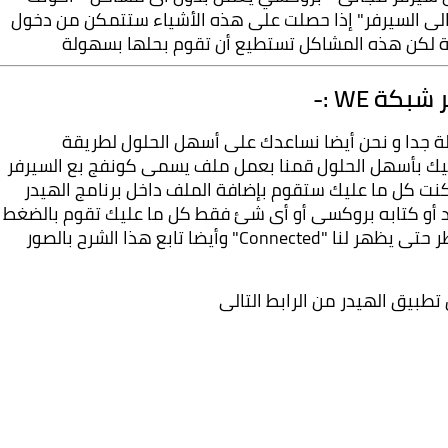
ssh بسرعة عالية حتى تتمكن من تسجيل الدخول الى السيرفر" إذا حصلت على هذه الأشياء ستتمكن من دخول 
ة WE :-
طريقة تشغيل تطبيق الهيدر على الكمبيوتر سهلة جدا و نحن أيضا نساعدك على أسهل الحلول لطريقة 
التشغيل و كما ذكرت اننا نحاول تشغيل الانترنت إليك بأسهل الحلول قمنا بعمل ملف يسمى كونفج بع السيرفر 
و البايلود و البروكسى مجمعين في ملف واحد و كنت كل ما عليك ستقوم بإضافة الملف داخل برنامج الهيدر 
لديك و بعد هذه العملية لن تحتاج الى كتابة بايلود أو كتابه بروكسى أو أى شئ فق
على Start لتتمكن من تشغيل النت المجانى وننتظر حتى يظهر لنا "Connected" وأيضا تابع هذا الشرح بالصور 
تطبيق الهيدر من الرابط التالى 