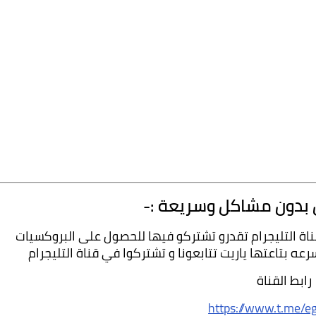
بدون مشاكل وسريعة :-
كما ذكرت في بداية الموضوع هسيب ليكم رابط قناة التليجرام تقدرو تشتركو فيها للحصول على البروكسيات 
 بتاعتها ياريت تتابعونا و تشتركوا في قناة التليجرام
رابط القناة 
https://www.t.me/e