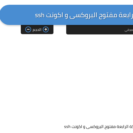
بعة مفتوح البروكسى و اكونت ssh
الحجم
 مجانى