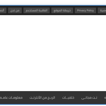
صية
Privacy Policy
خريطة الموقع
اتفاقية المستخدم
من نحن
أتصل
ه
نـت مجانـى
خلفيــات
الربـح من الأنترنـت
معلومـات عامـه