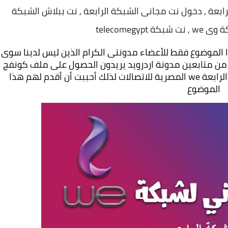
رابعة , دخول نت مجانى الشبكة الرابعة , نت ببلاش الشبكة
telecomegyp
اخواتي متابعين مدونة اردرويد الكرام سأقدم هذا الموضوع
تلبية طلباتهم و قد حصلت على كثير من الرسائل من متابعين مدونة اردرويد يريدون الحصول على ملف كونفج 
للحاقن مفتوح البروكسى و اكونت ssh للشبكة الرابعة we المصرية للاتصالات لذلك أحببت أن أقدم لهم هذا 
الموضوع