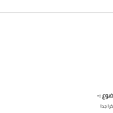
وع :-
را جدا