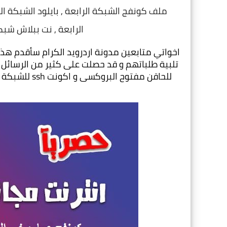
ملف كونفج الشبكة الرابعة , بايلود الشبكة ال
الرابعة , نت ببلاش شبكة وى we , نت شبكة t