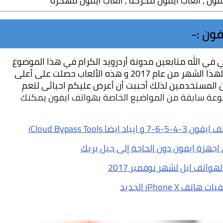
يفون , العاب ايفون مكركة , العاب ايفون مهكرة
ون :-
السلام عليكم و رحمة الله و بركاته اخواتي و احبائي في الله متابعين مدونة أردرويد الكرام في هذا الموضوع 
 لهذا الشهر من عام 2017 و هذه الألعاب حصلت على أعلى 
نسبة تحميل في هذا الشهر وأيضا أعلى تقييم من المستخدمين لذلك أحببت أن أعرض عليكم احبائى لتعم 
كما انه ايضا قمنا بوضع مجموعة سابقة من المواضيع الخاصة بهواتف ايفون يمكنك 
اجهزة ايفون دون الحاجة إلى جيل بريك
 iPhone X الجديد