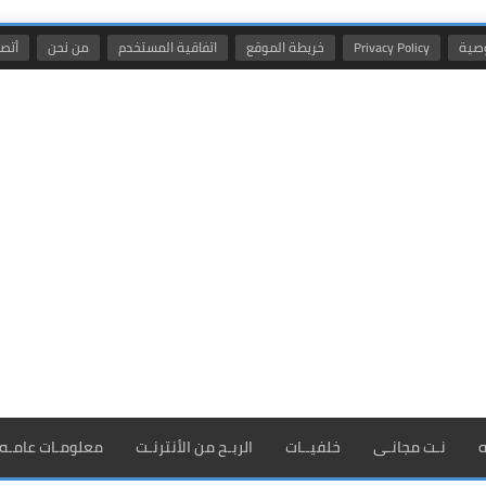
صية
Privacy Policy
خريطة الموقع
اتفاقية المستخدم
من نحن
أتصل
ه
نـت مجانـى
خلفيــات
الربـح من الأنترنـت
معلومـات عامـه