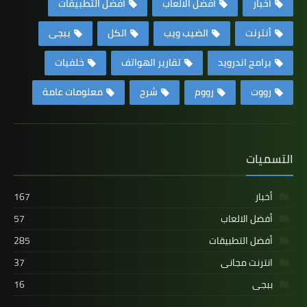
أخبار
أفضل الالعاب
أفضل التطبيقات
أنترنت
الضيب ويب
الكل
ببجى
برامج اندرويد
تقارير الهواتف
خلفيات
رووت
رووم
شرح
معلومات عامة
التسميات
أخبار
167
أفضل الالعاب
57
أفضل التطبيقات
285
انترنت مجانى
37
ببجى
16