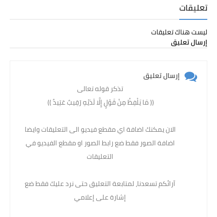
تعليقات
ليست هناك تعليقات
إرسال تعليق
إرسال تعليق
تذكر قوله تعالى
(( مَا يَلْفِظُ مِنْ قَوْلٍ إِلَّا لَدَيْهِ رَقِيبٌ عَتِيدٌ )) ‏
الان يمكنك اضافة اي مقطع فيديو الى التعليقات وايضا
اضافة الصور فقط ضع رابط الصور او مقطع الفيديو في
التعليقات
آرائكم تسعدنا، لمتابعة التعليق حتى نرد عليك فقط ضع
إشارة على إعلامي