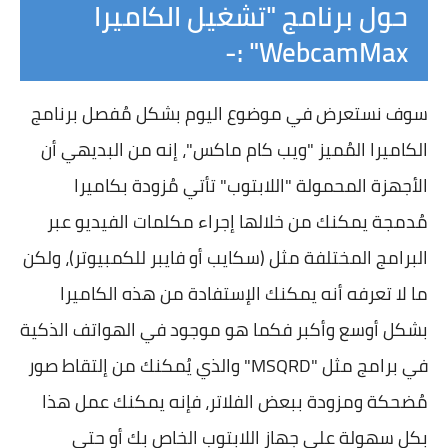
حول برنامج "تشغيل الكاميرا
WebcamMax" :-
سوف نستعرض في موضوع اليوم بشكل مُفصل برنامج
الكاميرا المُميز "ويب كام ماكس"، إنه من البديهي أن
الأجهزة المحمولة "اللابتوب" تأتي مُزودة بكاميرا
مُدمجة يمكنك من خلالها إجراء مكلمات الفيديو عبر
البرامج المختلفة مثل (سكايب أو فايبر للكمبيوتر)، ولكن
ما لا تعرفه أنه يمكنك الإستفادة من هذه الكاميرا
بشكل أوسع وأكبر فكما هو موجود في الهواتف الذكية
في برامج مثل "MSQRD" والذي يُمكنك من إلتقاط صور
مُضحكة ومزودة ببعض الفلاتر، فإنه يمكنك عمل هذا
بكل سهولة على جهاز اللابتوب الخاص بك أو حتي