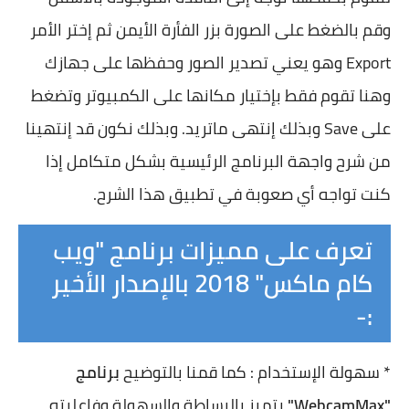
وقم بالضغط على الصورة بزر الفأرة الأيمن ثم إختر الأمر
Export وهو يعني تصدير الصور وحفظها على جهازك
وهنا تقوم فقط بإختيار مكانها على الكمبيوتر وتضغط
على Save وبذلك إنتهى ماتريد. وبذلك نكون قد إنتهينا
من شرح واجهة البرنامج الرئيسية بشكل متكامل إذا
كنت تواجه أي صعوبة في تطبيق هذا الشرح.
تعرف على مميزات برنامج "ويب
كام ماكس" 2018 بالإصدار الأخير
:-
* سهولة الإستخدام : كما قمنا بالتوضيح
برنامج
"WebcamMax"
يتميز بالبساطة والسهولة وفاعليته