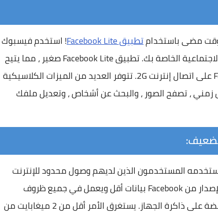
 وقت مضى باستخدام
تطبيق Facebook Lite
! استخدم فيسبوك
لايت كتطبيق أصدقاء للتواصل ومواكبة الشبكة الاجتماعية الخاصة بك. تطبيق Facebook Lite صغير ، مما يتيح
لك توفير مساحة على هاتفك واستخدام Facebook على اتصال إنترنت 2G. تتوفر العديد من الميزات الكلاسيكية
زمني ، تصفح الصور ، والبحث عن أشخاص ، وتعديل ملفك
Facebook L هو تطبيق رسمي من Facebook يستخدمه المستخدمون الذين لديهم وصول محدود للإنترنت
ولديهم أجهزة نسخ احتياطي أقل. يستخدم هذا الإصدار من Facebook بيانات أقل ويعمل في جميع ظروف
الشبكة، كما يستهلك هذا التطبيق مساحة منخفضة على ذاكرة الجهاز. يستغرق الأمر أقل من 2 ميغابايت من