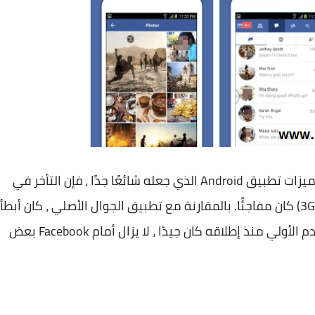
على الرغم من احتفاظ Facebook Lite بالعديد من ميزات تطبيق Android الذي جعله شائعًا جدًا ، فإن التأخر في
القيام بأشياء مثل تحميل الصور (عبر WiFi ، وليس 3G) كان مفاجئًا. بالمقارنة مع تطبيق الجوال الأصلي ، كان أبطأ
في الواقع. لذا ، على الرغم من أن رد فعل المستخدم الأولي منذ إطلاقه كان جيدًا ، لا يزال أمام Facebook بعض