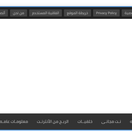
صية
Privacy Policy
خريطة الموقع
اتفاقية المستخدم
من نحن
أتصل
ه
نـت مجانـى
خلفيــات
الربـح من الأنترنـت
معلومـات عامـه